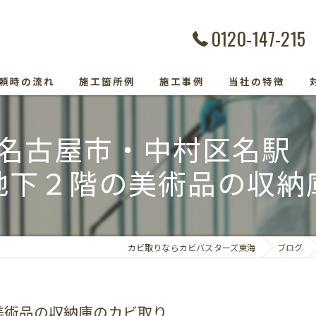
0120-147-215
頼時の流れ
施工箇所例
施工事例
当社の特徴
カビ除去
名古屋市・中村区名
防カビ
地下２階の美術品の収納
カビ取り専門
カビトラブル
カビ取りならカビバスターズ東海
ブログ
カビ検査
美術品の収納庫のカビ取り