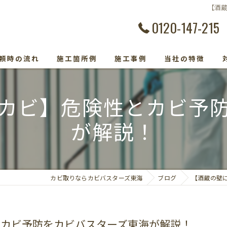
【酒
0120-147-215
頼時の流れ
施工箇所例
施工事例
当社の特徴
カビ除去
カビ】危険性とカビ予
防カビ
が解説！
カビ取り専門
カビトラブル
カビ取りならカビバスターズ東海
ブログ
【酒蔵の壁
カビ検査
とカビ予防をカビバスターズ東海が解説！