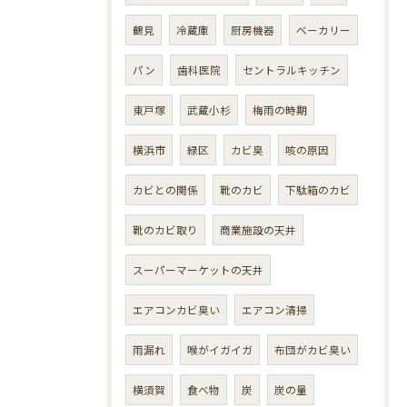
鶴見
冷蔵庫
厨房機器
ベーカリー
パン
歯科医院
セントラルキッチン
東戸塚
武蔵小杉
梅雨の時期
横浜市
緑区
カビ臭
咳の原因
カビとの関係
靴のカビ
下駄箱のカビ
靴のカビ取り
商業施設の天井
スーパーマーケットの天井
エアコンカビ臭い
エアコン清掃
雨漏れ
喉がイガイガ
布団がカビ臭い
横須賀
食べ物
炭
炭の量