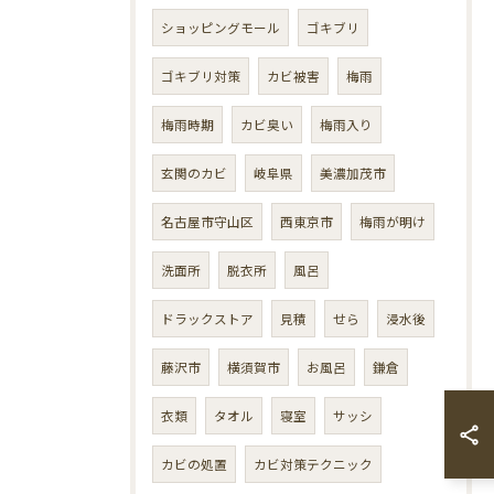
ショッピングモール
ゴキブリ
ゴキブリ対策
カビ被害
梅雨
梅雨時期
カビ臭い
梅雨入り
玄関のカビ
岐阜県
美濃加茂市
名古屋市守山区
西東京市
梅雨が明け
洗面所
脱衣所
風呂
ドラックストア
見積
せら
浸水後
藤沢市
横須賀市
お風呂
鎌倉
衣類
タオル
寝室
サッシ
カビの処置
カビ対策テクニック