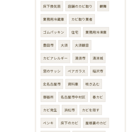
床下換気扇
店舗のカビ取り
鶴舞
業務用冷蔵庫
カビ取り業者
ゴムパッキン
住宅
業務用冷凍庫
豊田市
大須
大須観音
カビアレルギー
清須市
清洲城
窓のサッシ
ペアガラス
稲沢市
北名古屋市
資料庫
咳き込む
御器所
名古屋市中村区
春カビ
カビ発生
浜松市
カビを隠す
ペンキ
床下のカビ
屋根裏のカビ