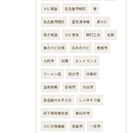
カビ調査
名古屋市緑区
春
名古屋市西区
空気清浄機
黒カビ
焼き鳥店
カビ発見
MIST工法
名駅
春のカビ対策
天井のカビ
豊橋市
大府市
玄関
エントランス
ラーメン店
知立市
扶桑町
温泉旅館
安城市
刈谷市
加湿器のお手入れ
レジオネラ菌
床下専用換気扇
春日井市
カビ対策機器
津島市
一宮市