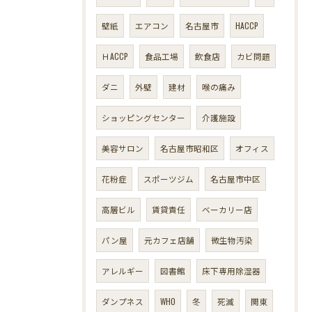
壁紙
エアコン
名古屋市
HACCP
ＨACCP
食品工場
飲食店
カビ問題
ダニ
外壁
建材
喉の痛み
ショッピングセンター
介護施設
美容サロン
名古屋市昭和区
オフィス
花粉症
スポーツジム
名古屋市中区
高層ビル
賃貸責任
ベーカリー店
パン屋
元カフェ店舗
微生物汚染
アレルギー
図書館
床下専用除湿器
ダンプネス
WHO
冬
死滅
関東