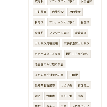
広尾駅
オフィスのカビ取り
世田谷区
三軒茶屋
商業施設
専門業者
目黒区
マンションカビ取り
杉並区
荻窪駅
マンション管理
賃貸管理
カビ取り見積依頼
東京都港区カビ取り
カビバスターズ東海
MIST工法カビ取り
名古屋のカビ取り業者
４月のカビ対策名古屋
三田駅
愛知県名古屋市
カビ除去
再発防止
港区
六本木
麻布十番
赤坂
田町
白金台
広尾
お風呂のカビ