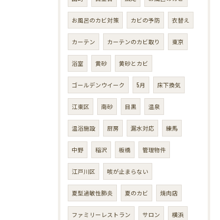
お風呂のカビ対策
カビの予防
衣替え
カーテン
カーテンのカビ取り
東京
浴室
黄砂
黄砂とカビ
ゴールデンウイーク
5月
床下換気
江東区
南砂
目黒
温泉
温浴施設
厨房
漏水対応
練馬
中野
稲沢
板橋
管理物件
江戸川区
咳が止まらない
夏型過敏性肺炎
夏のカビ
焼肉店
ファミリーレストラン
サロン
横浜