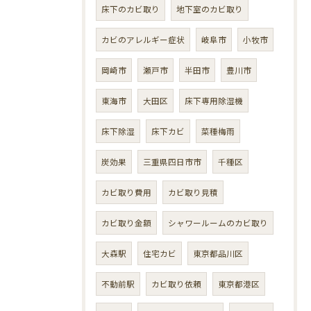
床下のカビ取り
地下室のカビ取り
カビのアレルギー症状
岐阜市
小牧市
岡崎市
瀬戸市
半田市
豊川市
東海市
大田区
床下専用除湿機
床下除湿
床下カビ
菜種梅雨
炭効果
三重県四日市市
千種区
カビ取り費用
カビ取り見積
カビ取り金額
シャワールームのカビ取り
大森駅
住宅カビ
東京都品川区
不動前駅
カビ取り依頼
東京都港区