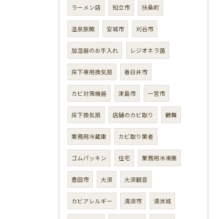
ラーメン店
知立市
扶桑町
温泉旅館
安城市
刈谷市
加湿器のお手入れ
レジオネラ菌
床下専用換気扇
春日井市
カビ対策機器
津島市
一宮市
床下換気扇
店舗のカビ取り
鶴舞
業務用冷蔵庫
カビ取り業者
ゴムパッキン
住宅
業務用冷凍庫
豊田市
大須
大須観音
カビアレルギー
清須市
清洲城