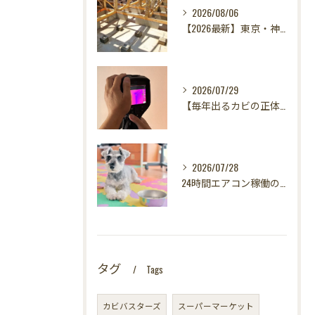
2026/08/06
【2026最新】東京・神奈川・千葉・埼玉の新築に異変？！引き渡し前カビ検査が必須な理由｜3万円で数千万円の資産を守る究極の安心術✨
2026/07/29
【毎年出るカビの正体を暴く！】カビ取りは当たり前✨再発を防ぐ「徹底原因追及」の裏側とは？水漏れサーモグラフィー調査の威力！
2026/07/28
24時間エアコン稼働の落とし穴！夏型壁内結露から大切な愛犬の健康を守る方法
タグ
Tags
カビバスターズ
スーパーマーケット