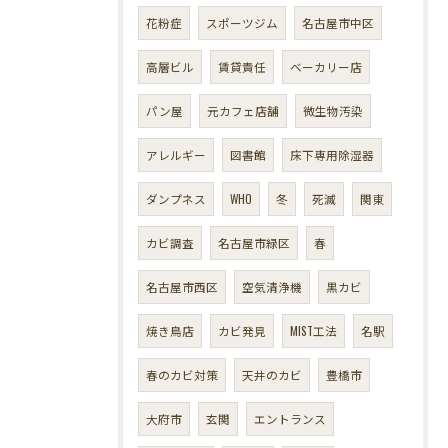
花粉症
スポーツジム
名古屋市中区
高層ビル
賃貸責任
ベーカリー店
パン屋
元カフェ店舗
微生物汚染
アレルギー
図書館
床下専用除湿器
ダンプネス
WHO
冬
死滅
関東
カビ調査
名古屋市緑区
春
名古屋市西区
空気清浄機
黒カビ
焼き鳥店
カビ発見
MIST工法
名駅
春のカビ対策
天井のカビ
豊橋市
大府市
玄関
エントランス