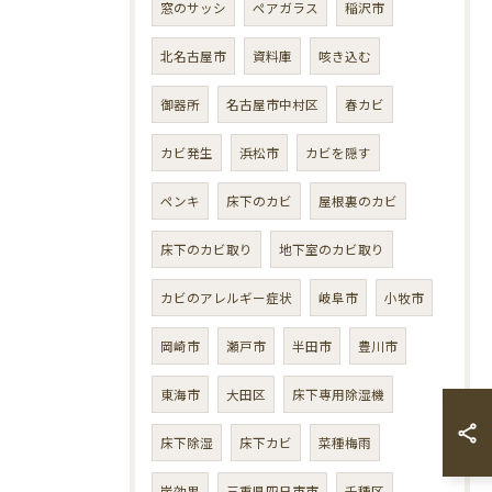
窓のサッシ
ペアガラス
稲沢市
北名古屋市
資料庫
咳き込む
御器所
名古屋市中村区
春カビ
カビ発生
浜松市
カビを隠す
ペンキ
床下のカビ
屋根裏のカビ
床下のカビ取り
地下室のカビ取り
カビのアレルギー症状
岐阜市
小牧市
岡崎市
瀬戸市
半田市
豊川市
東海市
大田区
床下専用除湿機
床下除湿
床下カビ
菜種梅雨
炭効果
三重県四日市市
千種区