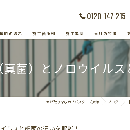
0120-147-215
頼時の流れ
施工箇所例
施工事例
当社の特徴
カビ除去
（真菌）とノロウイルス
防カビ
カビ取り専門
カビトラブル
カビ取りならカビバスターズ東海
ブログ
カビ検査
ウイルスと細菌の違いを解説！