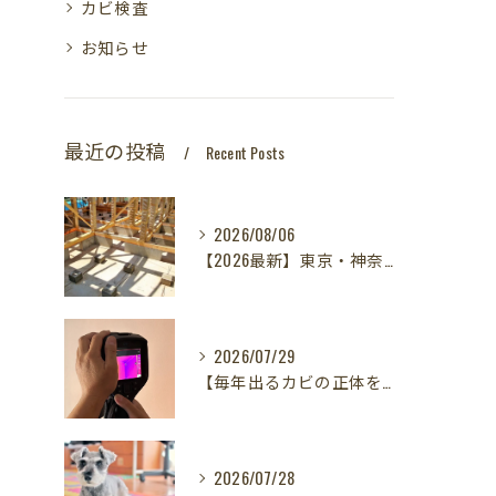
カビ検査
お知らせ
最近の投稿
Recent Posts
2026/08/06
【2026最新】東京・神奈川・千葉・埼玉の新築に異変？！引き渡し前カビ検査が必須な理由｜3万円で数千万円の資産を守る究極の安心術✨
2026/07/29
【毎年出るカビの正体を暴く！】カビ取りは当たり前✨再発を防ぐ「徹底原因追及」の裏側とは？水漏れサーモグラフィー調査の威力！
2026/07/28