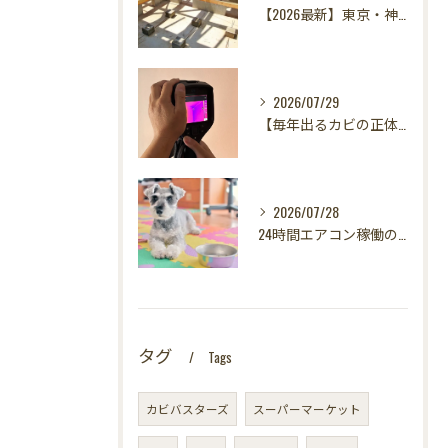
【2026最新】東京・神奈川・千葉・埼玉の新築に異変？！引き渡し前カビ検査が必須な理由｜3万円で数千万円の資産を守る究極の安心術✨
2026/07/29
【毎年出るカビの正体を暴く！】カビ取りは当たり前✨再発を防ぐ「徹底原因追及」の裏側とは？水漏れサーモグラフィー調査の威力！
2026/07/28
24時間エアコン稼働の落とし穴！夏型壁内結露から大切な愛犬の健康を守る方法
タグ
Tags
カビバスターズ
スーパーマーケット