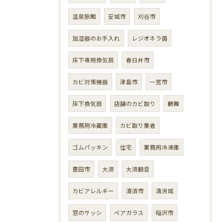
温泉旅館
安城市
刈谷市
加湿器のお手入れ
レジオネラ菌
床下専用換気扇
春日井市
カビ対策機器
津島市
一宮市
床下換気扇
店舗のカビ取り
鶴舞
業務用冷蔵庫
カビ取り業者
ゴムパッキン
住宅
業務用冷凍庫
豊田市
大須
大須観音
カビアレルギー
清須市
清洲城
窓のサッシ
ペアガラス
稲沢市