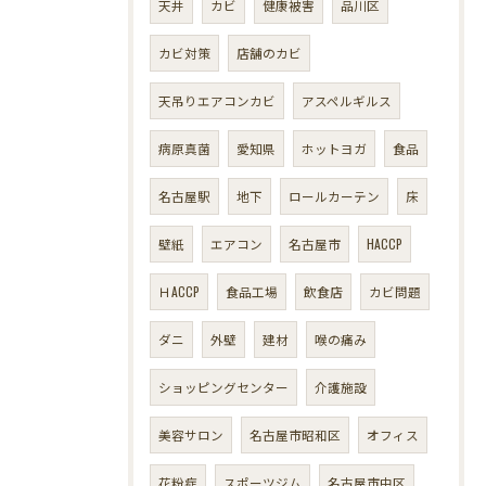
天井
カビ
健康被害
品川区
カビ対策
店舗のカビ
天吊りエアコンカビ
アスペルギルス
病原真菌
愛知県
ホットヨガ
食品
名古屋駅
地下
ロールカーテン
床
壁紙
エアコン
名古屋市
HACCP
ＨACCP
食品工場
飲食店
カビ問題
ダニ
外壁
建材
喉の痛み
ショッピングセンター
介護施設
美容サロン
名古屋市昭和区
オフィス
花粉症
スポーツジム
名古屋市中区