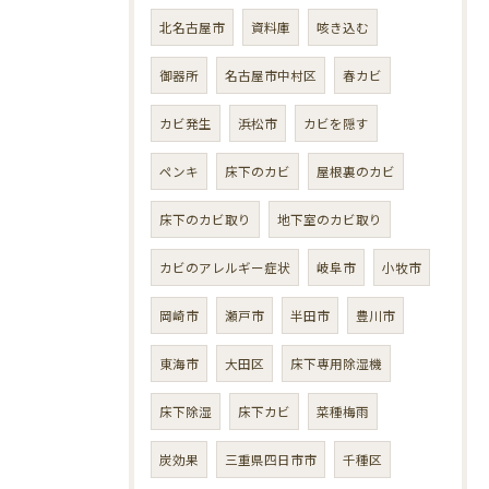
北名古屋市
資料庫
咳き込む
御器所
名古屋市中村区
春カビ
カビ発生
浜松市
カビを隠す
ペンキ
床下のカビ
屋根裏のカビ
床下のカビ取り
地下室のカビ取り
カビのアレルギー症状
岐阜市
小牧市
岡崎市
瀬戸市
半田市
豊川市
東海市
大田区
床下専用除湿機
床下除湿
床下カビ
菜種梅雨
炭効果
三重県四日市市
千種区