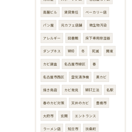
高層ビル
賃貸責任
ベーカリー店
パン屋
元カフェ店舗
微生物汚染
アレルギー
図書館
床下専用除湿器
ダンプネス
WHO
冬
死滅
関東
カビ調査
名古屋市緑区
春
名古屋市西区
空気清浄機
黒カビ
焼き鳥店
カビ発見
MIST工法
名駅
春のカビ対策
天井のカビ
豊橋市
大府市
玄関
エントランス
ラーメン店
知立市
扶桑町