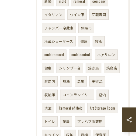
新築
mold
removal
company
イタリアン
ワイン庫
回転寿司
チャンバー冷蔵庫
熱海市
冷蔵ショーケース
部屋
寝る
mold removal
mold control
ヘアサロン
健康
シャンプー台
焼き鳥
焼鳥店
厨房内
熱湯
温度
美術品
収納庫
コインランドリー
店内
洗濯
Removal of Mold
Art Storage Room
トイレ
花屋
プレハブ冷蔵庫
キッチン
収納
豊橋
保育園