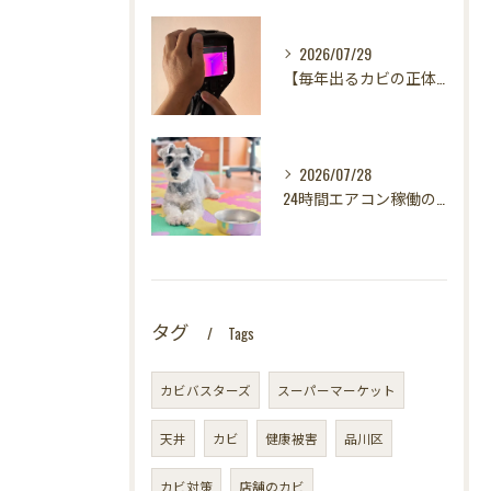
2026/07/29
【毎年出るカビの正体を暴く！】カビ取りは当たり前✨再発を防ぐ「徹底原因追及」の裏側とは？水漏れサーモグラフィー調査の威力！
2026/07/28
24時間エアコン稼働の落とし穴！夏型壁内結露から大切な愛犬の健康を守る方法
タグ
Tags
カビバスターズ
スーパーマーケット
天井
カビ
健康被害
品川区
カビ対策
店舗のカビ