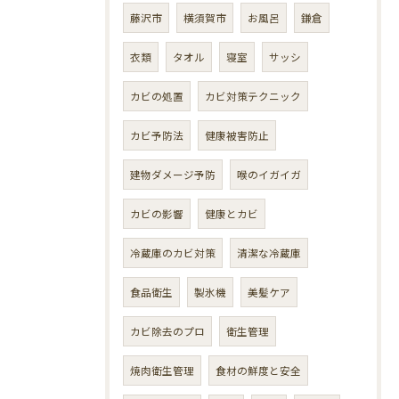
藤沢市
横須賀市
お風呂
鎌倉
衣類
タオル
寝室
サッシ
カビの処置
カビ対策テクニック
カビ予防法
健康被害防止
建物ダメージ予防
喉のイガイガ
カビの影響
健康とカビ
冷蔵庫のカビ対策
清潔な冷蔵庫
食品衛生
製氷機
美髪ケア
カビ除去のプロ
衛生管理
焼肉衛生管理
食材の鮮度と安全