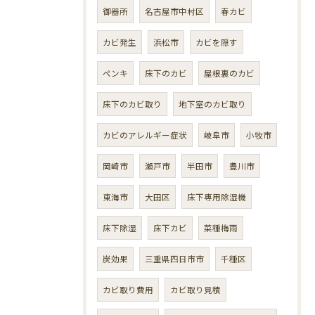
御器所
名古屋市中村区
春カビ
カビ発生
浜松市
カビを隠す
ペンキ
床下のカビ
屋根裏のカビ
床下のカビ取り
地下室のカビ取り
カビのアレルギー症状
岐阜市
小牧市
岡崎市
瀬戸市
半田市
豊川市
東海市
大田区
床下専用除湿機
床下除湿
床下カビ
菜種梅雨
炭効果
三重県四日市市
千種区
カビ取り費用
カビ取り見積