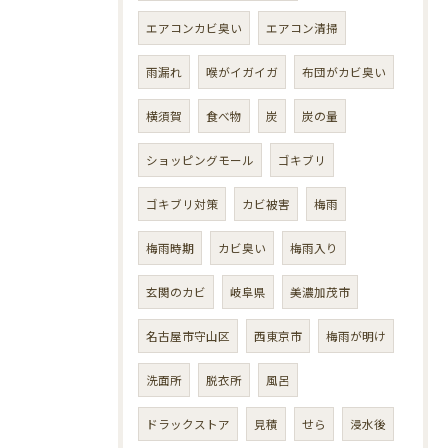
エアコンカビ臭い
エアコン清掃
雨漏れ
喉がイガイガ
布団がカビ臭い
横須賀
食べ物
炭
炭の量
ショッピングモール
ゴキブリ
ゴキブリ対策
カビ被害
梅雨
梅雨時期
カビ臭い
梅雨入り
玄関のカビ
岐阜県
美濃加茂市
名古屋市守山区
西東京市
梅雨が明け
洗面所
脱衣所
風呂
ドラックストア
見積
せら
浸水後