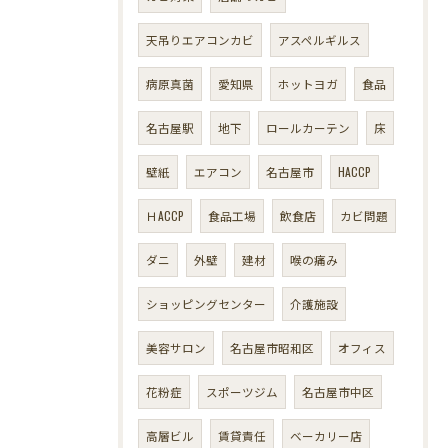
天吊りエアコンカビ
アスペルギルス
病原真菌
愛知県
ホットヨガ
食品
名古屋駅
地下
ロールカーテン
床
壁紙
エアコン
名古屋市
HACCP
ＨACCP
食品工場
飲食店
カビ問題
ダニ
外壁
建材
喉の痛み
ショッピングセンター
介護施設
美容サロン
名古屋市昭和区
オフィス
花粉症
スポーツジム
名古屋市中区
高層ビル
賃貸責任
ベーカリー店