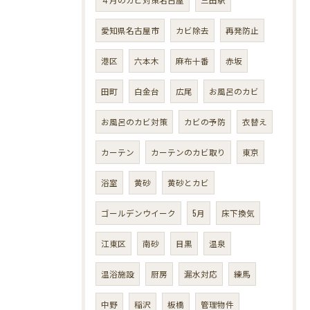
愛知県名古屋市
カビ除去
再発防止
港区
六本木
麻布十番
赤坂
田町
白金台
広尾
お風呂のカビ
お風呂のカビ対策
カビの予防
衣替え
カーテン
カーテンのカビ取り
東京
浴室
黄砂
黄砂とカビ
ゴールデンウイーク
5月
床下換気
江東区
南砂
目黒
温泉
温浴施設
厨房
漏水対応
練馬
中野
稲沢
板橋
管理物件