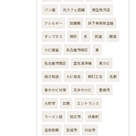
パン屋
元カフェ店舗
微生物汚染
アレルギー
図書館
床下専用除湿器
ダンプネス
WHO
冬
死滅
関東
カビ調査
名古屋市緑区
春
名古屋市西区
空気清浄機
黒カビ
焼き鳥店
カビ発見
MIST工法
名駅
春のカビ対策
天井のカビ
豊橋市
大府市
玄関
エントランス
ラーメン店
知立市
扶桑町
温泉旅館
安城市
刈谷市