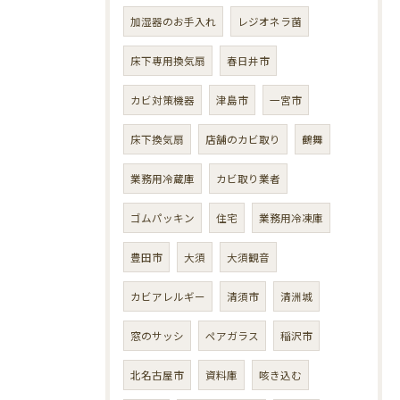
加湿器のお手入れ
レジオネラ菌
床下専用換気扇
春日井市
カビ対策機器
津島市
一宮市
床下換気扇
店舗のカビ取り
鶴舞
業務用冷蔵庫
カビ取り業者
ゴムパッキン
住宅
業務用冷凍庫
豊田市
大須
大須観音
カビアレルギー
清須市
清洲城
窓のサッシ
ペアガラス
稲沢市
北名古屋市
資料庫
咳き込む