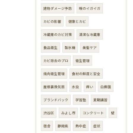
建物ダメージ予防
喉のイガイガ
カビの影響
健康とカビ
冷蔵庫のカビ対策
清潔な冷蔵庫
食品衛生
製氷機
美髪ケア
カビ除去のプロ
衛生管理
焼肉衛生管理
食材の鮮度と安全
屋根裏換気扇
水虫
痒い
白癬菌
ブランドバック
学習塾
夏期講習
渋谷区
みよし市
コンクリート
壁
宿舎
静岡県
熱中症
症状