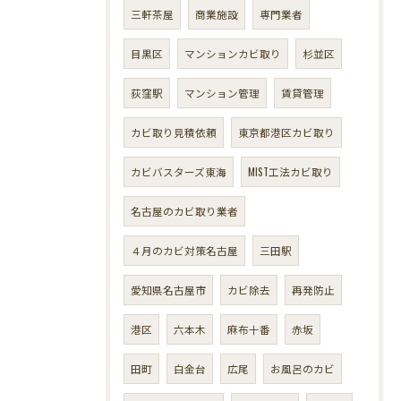
三軒茶屋
商業施設
専門業者
目黒区
マンションカビ取り
杉並区
荻窪駅
マンション管理
賃貸管理
カビ取り見積依頼
東京都港区カビ取り
カビバスターズ東海
MIST工法カビ取り
名古屋のカビ取り業者
４月のカビ対策名古屋
三田駅
愛知県名古屋市
カビ除去
再発防止
港区
六本木
麻布十番
赤坂
田町
白金台
広尾
お風呂のカビ