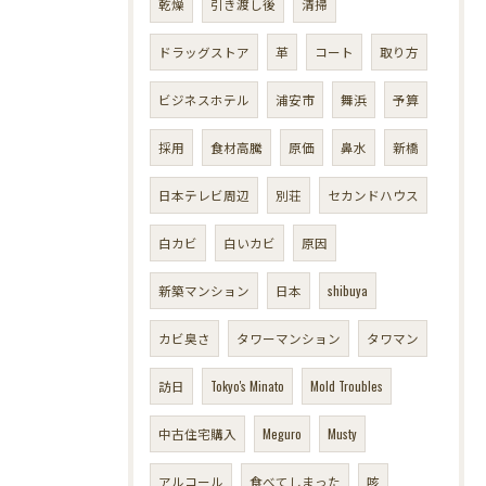
乾燥
引き渡し後
清掃
ドラッグストア
革
コート
取り方
ビジネスホテル
浦安市
舞浜
予算
採用
食材高騰
原価
鼻水
新橋
日本テレビ周辺
別荘
セカンドハウス
白カビ
白いカビ
原因
新築マンション
日本
shibuya
カビ臭さ
タワーマンション
タワマン
訪日
Tokyo's Minato
Mold Troubles
中古住宅購入
Meguro
Musty
アルコール
食べてしまった
咳