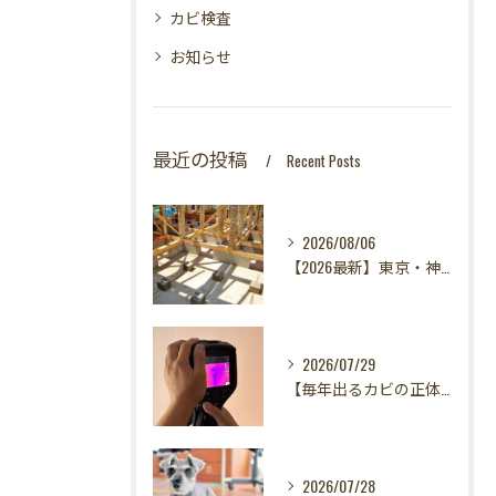
カビ検査
お知らせ
最近の投稿
Recent Posts
2026/08/06
【2026最新】東京・神奈川・千葉・埼玉の新築に異変？！引き渡し前カビ検査が必須な理由｜3万円で数千万円の資産を守る究極の安心術✨
2026/07/29
【毎年出るカビの正体を暴く！】カビ取りは当たり前✨再発を防ぐ「徹底原因追及」の裏側とは？水漏れサーモグラフィー調査の威力！
2026/07/28