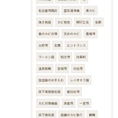
名古屋市西区
空気清浄機
黒カビ
焼き鳥店
カビ発見
MIST工法
名駅
春のカビ対策
天井のカビ
豊橋市
大府市
玄関
エントランス
ラーメン店
知立市
扶桑町
温泉旅館
安城市
刈谷市
加湿器のお手入れ
レジオネラ菌
床下専用換気扇
春日井市
カビ対策機器
津島市
一宮市
床下換気扇
店舗のカビ取り
鶴舞