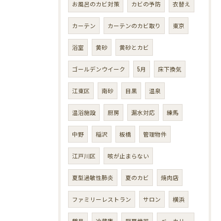
お風呂のカビ対策
カビの予防
衣替え
カーテン
カーテンのカビ取り
東京
浴室
黄砂
黄砂とカビ
ゴールデンウイーク
5月
床下換気
江東区
南砂
目黒
温泉
温浴施設
厨房
漏水対応
練馬
中野
稲沢
板橋
管理物件
江戸川区
咳が止まらない
夏型過敏性肺炎
夏のカビ
焼肉店
ファミリーレストラン
サロン
横浜
鶴見
冷蔵庫
厨房機器
ベーカリー