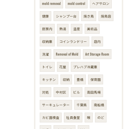
mold removal
mold control
ヘアサロン
健康
シャンプー台
焼き鳥
焼鳥店
厨房内
熱湯
温度
美術品
収納庫
コインランドリー
店内
洗濯
Removal of Mold
Art Storage Room
トイレ
花屋
プレハブ冷蔵庫
キッチン
収納
豊橋
保育園
対処
中村区
ビル
高田馬場
サーキュレーター
千葉県
南船橋
カビ菌検査
社員食堂
喉
のど