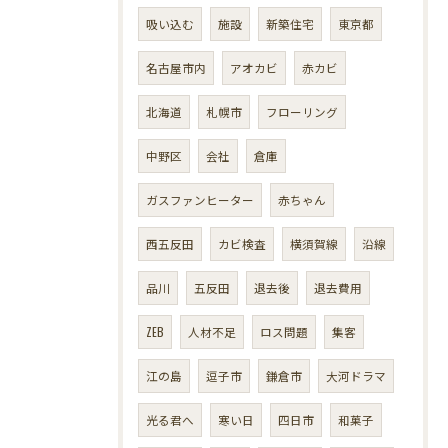
吸い込む
施設
新築住宅
東京都
名古屋市内
アオカビ
赤カビ
北海道
札幌市
フローリング
中野区
会社
倉庫
ガスファンヒーター
赤ちゃん
西五反田
カビ検査
横須賀線
沿線
品川
五反田
退去後
退去費用
ZEB
人材不足
ロス問題
集客
江の島
逗子市
鎌倉市
大河ドラマ
光る君へ
寒い日
四日市
和菓子