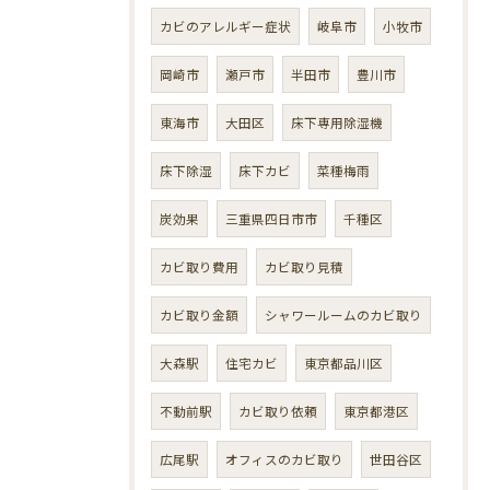
カビのアレルギー症状
岐阜市
小牧市
岡崎市
瀬戸市
半田市
豊川市
東海市
大田区
床下専用除湿機
床下除湿
床下カビ
菜種梅雨
炭効果
三重県四日市市
千種区
カビ取り費用
カビ取り見積
カビ取り金額
シャワールームのカビ取り
大森駅
住宅カビ
東京都品川区
不動前駅
カビ取り依頼
東京都港区
広尾駅
オフィスのカビ取り
世田谷区