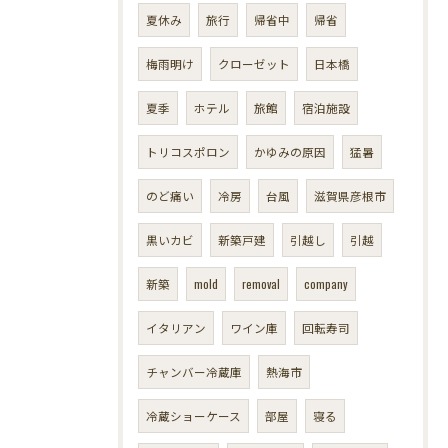
夏休み
旅行
帰省中
帰省
梅雨明け
クローゼット
日本橋
夏季
ホテル
旅館
宿泊施設
トリコスポロン
かゆみの原因
猛暑
のど痛い
冷房
台風
滋賀県彦根市
黒いカビ
新築戸建
引越し
引越
新築
mold
removal
company
イタリアン
ワイン庫
回転寿司
チャンバー冷蔵庫
熱海市
冷蔵ショーケース
部屋
寝る