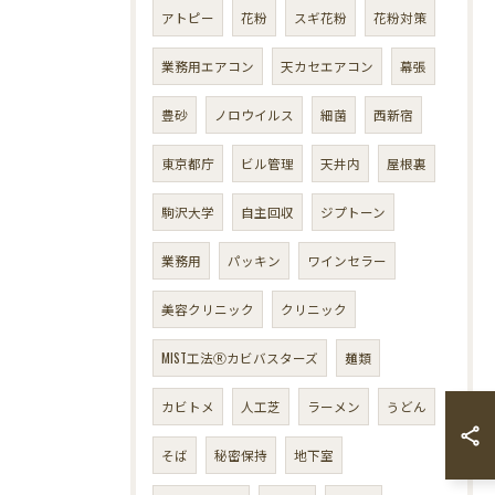
アトピー
花粉
スギ花粉
花粉対策
業務用エアコン
天カセエアコン
幕張
豊砂
ノロウイルス
細菌
西新宿
東京都庁
ビル管理
天井内
屋根裏
駒沢大学
自主回収
ジプトーン
業務用
パッキン
ワインセラー
美容クリニック
クリニック
MIST工法Ⓡカビバスターズ
麺類
カビトメ
人工芝
ラーメン
うどん
そば
秘密保持
地下室