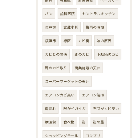
パン
歯科医院
セントラルキッチン
東戸塚
武蔵小杉
梅雨の時期
横浜市
緑区
カビ臭
咳の原因
カビとの関係
靴のカビ
下駄箱のカビ
靴のカビ取り
商業施設の天井
スーパーマーケットの天井
エアコンカビ臭い
エアコン清掃
雨漏れ
喉がイガイガ
布団がカビ臭い
横須賀
食べ物
炭
炭の量
ショッピングモール
ゴキブリ