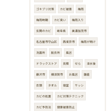
ゴキブリ対策
カビ被害
梅雨
梅雨時期
カビ臭い
梅雨入り
玄関のカビ
岐阜県
美濃加茂市
名古屋市守山区
西東京市
梅雨が明け
洗面所
脱衣所
風呂
ドラックストア
見積
せら
浸水後
藤沢市
横須賀市
お風呂
鎌倉
衣類
タオル
寝室
サッシ
カビの処置
カビ対策テクニック
カビ予防法
健康被害防止