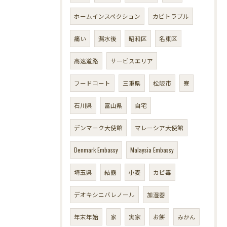
ホームインスペクション
カビトラブル
痛い
漏水後
昭和区
名東区
高速道路
サービスエリア
フードコート
三重県
松阪市
寮
石川県
富山県
自宅
デンマーク大使館
マレーシア大使館
Denmark Embassy
Malaysia Embassy
埼玉県
結露
小麦
カビ毒
デオキシニバレノール
加湿器
年末年始
家
実家
お餅
みかん