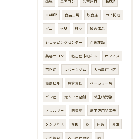
壁紙
エアコン
名古屋市
HACCP
ＨACCP
食品工場
飲食店
カビ問題
ダニ
外壁
建材
喉の痛み
ショッピングセンター
介護施設
美容サロン
名古屋市昭和区
オフィス
花粉症
スポーツジム
名古屋市中区
高層ビル
賃貸責任
ベーカリー店
パン屋
元カフェ店舗
微生物汚染
アレルギー
図書館
床下専用除湿器
ダンプネス
WHO
冬
死滅
関東
カビ調査
名古屋市緑区
春