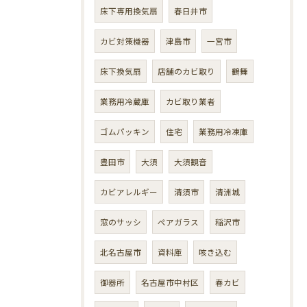
床下専用換気扇
春日井市
カビ対策機器
津島市
一宮市
床下換気扇
店舗のカビ取り
鶴舞
業務用冷蔵庫
カビ取り業者
ゴムパッキン
住宅
業務用冷凍庫
豊田市
大須
大須観音
カビアレルギー
清須市
清洲城
窓のサッシ
ペアガラス
稲沢市
北名古屋市
資料庫
咳き込む
御器所
名古屋市中村区
春カビ