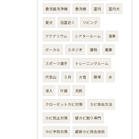
食洗器洗浄機
食洗機
室内
室内犬
愛犬
浴室近く
リビング
アクアリウム
シアタールーム
演奏
ボーカル
スタジオ
書物
書庫
スポーツ選手
トレーニングルーム
代官山
３月
大雪
簡単
水
浸入
什器
池尻
クローゼットカビ対策
カビ除去方法
カビ防止対策
壁カビ取り専門
カビ予防対策
最新カビ除去技術