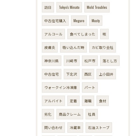
訪日
Tokyo's Minato
Mold Troubles
中古住宅購入
Meguro
Musty
アルコール
食べてしまった
咳
皮膚炎
吸い込んだ時
カビ取り会社
神奈川県
川崎市
松戸市
落とし方
中古住宅
下北沢
西区
上小田井
ウォークイン冷凍庫
パート
アルバイト
定着
離職
食材
劣化
商品クレーム
社員
問い合わせ
冷蔵車
石油ストーブ