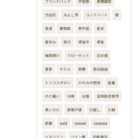
ブランドバック
学習塾
夏期講習
渋谷区
みよし市
コンクリート
壁
宿舎
静岡県
熱中症
症状
夏休み
旅行
帰省中
帰省
梅雨明け
クローゼット
日本橋
夏季
ホテル
旅館
宿泊施設
トリコスポロン
かゆみの原因
猛暑
のど痛い
冷房
台風
滋賀県彦根市
黒いカビ
新築戸建
引越し
引越
新築
mold
removal
company
イタリアン
ワイン庫
回転寿司