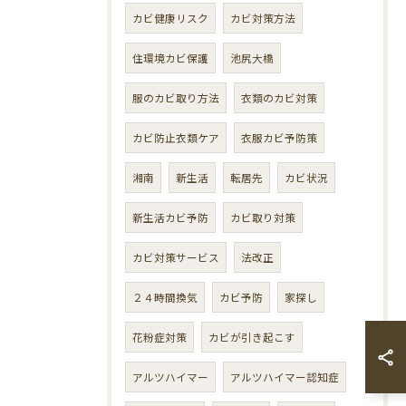
カビ健康リスク
カビ対策方法
住環境カビ保護
池尻大橋
服のカビ取り方法
衣類のカビ対策
カビ防止衣類ケア
衣服カビ予防策
湘南
新生活
転居先
カビ状況
新生活カビ予防
カビ取り対策
カビ対策サービス
法改正
２４時間換気
カビ予防
家探し
花粉症対策
カビが引き起こす
アルツハイマー
アルツハイマー認知症