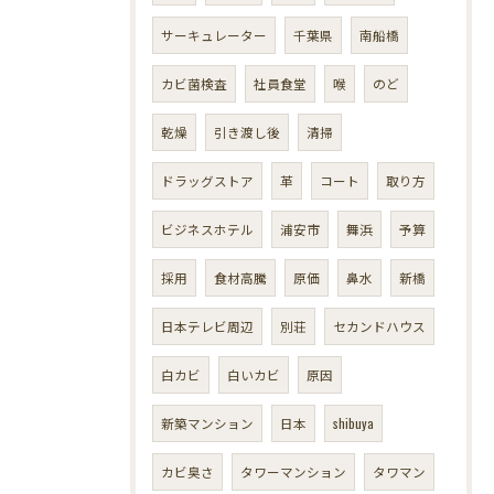
サーキュレーター
千葉県
南船橋
カビ菌検査
社員食堂
喉
のど
乾燥
引き渡し後
清掃
ドラッグストア
革
コート
取り方
ビジネスホテル
浦安市
舞浜
予算
採用
食材高騰
原価
鼻水
新橋
日本テレビ周辺
別荘
セカンドハウス
白カビ
白いカビ
原因
新築マンション
日本
shibuya
カビ臭さ
タワーマンション
タワマン