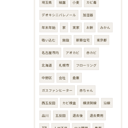
埼玉県
結露
小麦
カビ毒
デオキシニバレノール
加湿器
年末年始
家
実家
お餅
みかん
吸い込む
施設
新築住宅
東京都
名古屋市内
アオカビ
赤カビ
北海道
札幌市
フローリング
中野区
会社
倉庫
ガスファンヒーター
赤ちゃん
西五反田
カビ検査
横須賀線
沿線
品川
五反田
退去後
退去費用
ZEB
人材不足
ロス問題
集客