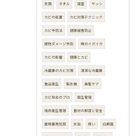
衣類
タオル
寝室
サッシ
カビの処置
カビ対策テクニック
カビ予防法
健康被害防止
建物ダメージ予防
喉のイガイガ
カビの影響
健康とカビ
冷蔵庫のカビ対策
清潔な冷蔵庫
食品衛生
製氷機
美髪ケア
カビ除去のプロ
衛生管理
焼肉衛生管理
食材の鮮度と安全
屋根裏換気扇
水虫
痒い
白癬菌