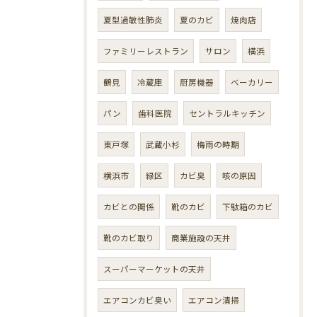
夏型過敏性肺炎
夏のカビ
焼肉店
ファミリーレストラン
サロン
横浜
鶴見
冷蔵庫
厨房機器
ベーカリー
パン
歯科医院
セントラルキッチン
東戸塚
武蔵小杉
梅雨の時期
横浜市
緑区
カビ臭
咳の原因
カビとの関係
靴のカビ
下駄箱のカビ
靴のカビ取り
商業施設の天井
スーパーマーケットの天井
エアコンカビ臭い
エアコン清掃