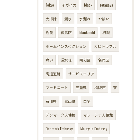
Tokyo
イガイガ
black
setagaya
大掃除
漏水
水漏れ
やばい
危険
練馬区
blackmold
相談
ホームインスペクション
カビトラブル
痛い
漏水後
昭和区
名東区
高速道路
サービスエリア
フードコート
三重県
松阪市
寮
石川県
富山県
自宅
デンマーク大使館
マレーシア大使館
Denmark Embassy
Malaysia Embassy