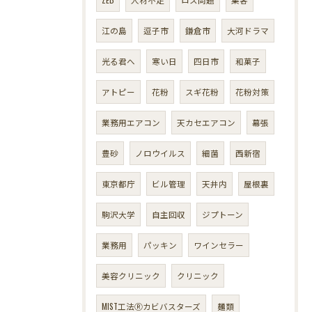
江の島
逗子市
鎌倉市
大河ドラマ
光る君へ
寒い日
四日市
和菓子
アトピー
花粉
スギ花粉
花粉対策
業務用エアコン
天カセエアコン
幕張
豊砂
ノロウイルス
細菌
西新宿
東京都庁
ビル管理
天井内
屋根裏
駒沢大学
自主回収
ジプトーン
業務用
パッキン
ワインセラー
美容クリニック
クリニック
MIST工法Ⓡカビバスターズ
麺類