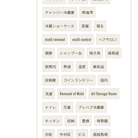
チャンバー冷蔵庫
熱海市
冷蔵ショーケース
部屋
寝る
mold removal
mold control
ヘアサロン
健康
シャンプー台
焼き鳥
焼鳥店
厨房内
熱湯
温度
美術品
収納庫
コインランドリー
店内
洗濯
Removal of Mold
Art Storage Room
トイレ
花屋
プレハブ冷蔵庫
キッチン
収納
豊橋
保育園
対処
中村区
ビル
高田馬場