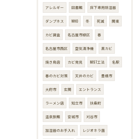
アレルギー
図書館
床下専用除湿器
ダンプネス
WHO
冬
死滅
関東
カビ調査
名古屋市緑区
春
名古屋市西区
空気清浄機
黒カビ
焼き鳥店
カビ発見
MIST工法
名駅
春のカビ対策
天井のカビ
豊橋市
大府市
玄関
エントランス
ラーメン店
知立市
扶桑町
温泉旅館
安城市
刈谷市
加湿器のお手入れ
レジオネラ菌