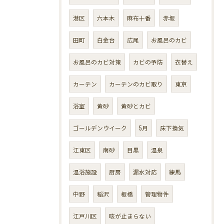
港区
六本木
麻布十番
赤坂
田町
白金台
広尾
お風呂のカビ
お風呂のカビ対策
カビの予防
衣替え
カーテン
カーテンのカビ取り
東京
浴室
黄砂
黄砂とカビ
ゴールデンウイーク
5月
床下換気
江東区
南砂
目黒
温泉
温浴施設
厨房
漏水対応
練馬
中野
稲沢
板橋
管理物件
江戸川区
咳が止まらない