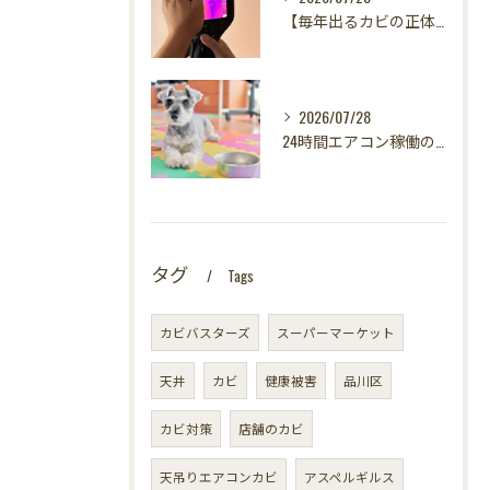
【毎年出るカビの正体を暴く！】カビ取りは当たり前✨再発を防ぐ「徹底原因追及」の裏側とは？水漏れサーモグラフィー調査の威力！
2026/07/28
24時間エアコン稼働の落とし穴！夏型壁内結露から大切な愛犬の健康を守る方法
タグ
Tags
カビバスターズ
スーパーマーケット
天井
カビ
健康被害
品川区
カビ対策
店舗のカビ
天吊りエアコンカビ
アスペルギルス