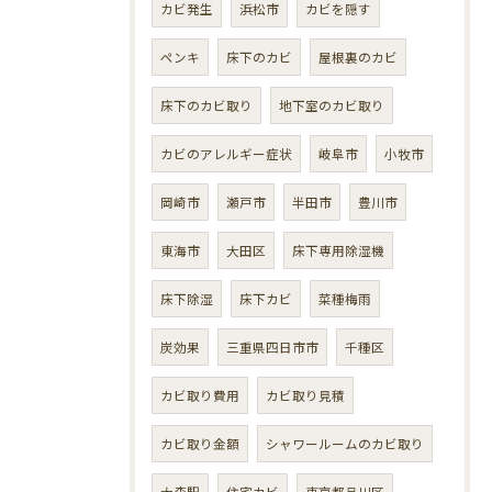
カビ発生
浜松市
カビを隠す
ペンキ
床下のカビ
屋根裏のカビ
床下のカビ取り
地下室のカビ取り
カビのアレルギー症状
岐阜市
小牧市
岡崎市
瀬戸市
半田市
豊川市
東海市
大田区
床下専用除湿機
床下除湿
床下カビ
菜種梅雨
炭効果
三重県四日市市
千種区
カビ取り費用
カビ取り見積
カビ取り金額
シャワールームのカビ取り
大森駅
住宅カビ
東京都品川区