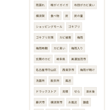
雨漏れ
喉がイガイガ
布団がカビ臭い
横須賀
食べ物
炭
炭の量
ショッピングモール
ゴキブリ
ゴキブリ対策
カビ被害
梅雨
梅雨時期
カビ臭い
梅雨入り
玄関のカビ
岐阜県
美濃加茂市
名古屋市守山区
西東京市
梅雨が明け
洗面所
脱衣所
風呂
ドラックストア
見積
せら
浸水後
藤沢市
横須賀市
お風呂
鎌倉