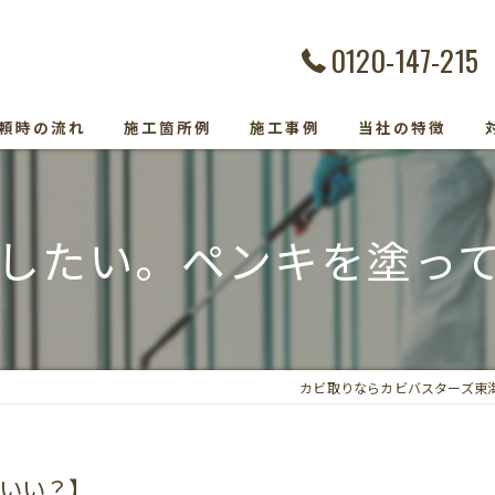
0120-147-215
頼時の流れ
施工箇所例
施工事例
当社の特徴
カビ除去
したい。ペンキを塗っ
防カビ
カビ取り専門
カビトラブル
カビ取りならカビバスターズ東
カビ検査
いい？】