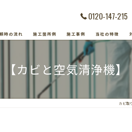
0120-147-215
頼時の流れ
施工箇所例
施工事例
当社の特徴
カビ除去
【カビと空気清浄機】
防カビ
カビ取り専門
カビトラブル
カビ取
カビ検査