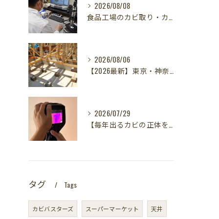
2026/08/08
食品工場のカビ取り・カビ対策はカビバスターズ東海・東京支店へ｜HACCP対応・真菌検査で食の安全を守る
2026/08/06
【2026最新】東京・神奈川・千葉・埼玉の新築に異変？！引き渡し前カビ検査が必須な理由｜3万円で数千万円の資産を守る究極の安心術✨
2026/07/29
【毎年出るカビの正体を暴く！】カビ取りは当たり前✨再発を防ぐ「徹底原因追及」の裏側とは？水漏れサーモグラフィー調査の威力！
タグ
Tags
カビバスターズ
スーパーマーケット
天井