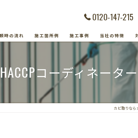
0120-147-215
頼時の流れ
施工箇所例
施工事例
当社の特徴
カビ除去
HACCPコーディネータ
防カビ
カビ取り専門
カビトラブル
カビ取りなら
カビ検査