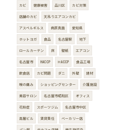
カビ
健康被害
品川区
カビ対策
店舗のカビ
天吊りエアコンカビ
アスペルギルス
病原真菌
愛知県
ホットヨガ
食品
名古屋駅
地下
ロールカーテン
床
壁紙
エアコン
名古屋市
HACCP
ＨACCP
食品工場
飲食店
カビ問題
ダニ
外壁
建材
喉の痛み
ショッピングセンター
介護施設
美容サロン
名古屋市昭和区
オフィス
花粉症
スポーツジム
名古屋市中区
高層ビル
賃貸責任
ベーカリー店
パン屋
元カフェ店舗
微生物汚染