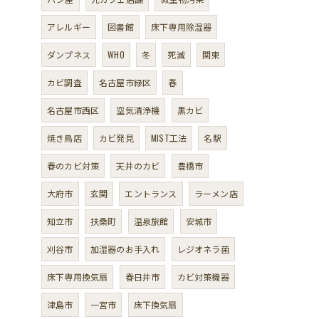
アレルギー
図書館
床下専用除湿器
ダンプネス
WHO
冬
死滅
関東
カビ調査
名古屋市緑区
春
名古屋市西区
空気清浄機
黒カビ
焼き鳥店
カビ発見
MIST工法
名駅
春のカビ対策
天井のカビ
豊橋市
大府市
玄関
エントランス
ラーメン店
知立市
扶桑町
温泉旅館
安城市
刈谷市
加湿器のお手入れ
レジオネラ菌
床下専用換気扇
春日井市
カビ対策機器
津島市
一宮市
床下換気扇