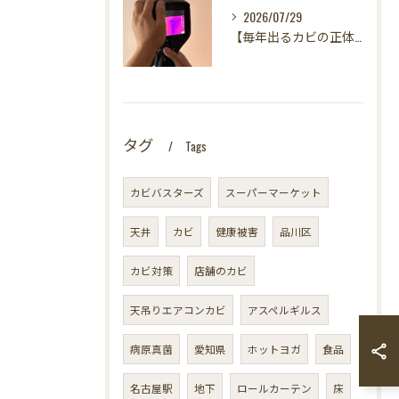
2026/07/29
【毎年出るカビの正体を暴く！】カビ取りは当たり前✨再発を防ぐ「徹底原因追及」の裏側とは？水漏れサーモグラフィー調査の威力！
タグ
Tags
カビバスターズ
スーパーマーケット
天井
カビ
健康被害
品川区
カビ対策
店舗のカビ
天吊りエアコンカビ
アスペルギルス
病原真菌
愛知県
ホットヨガ
食品
名古屋駅
地下
ロールカーテン
床