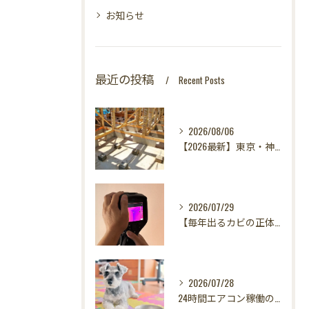
お知らせ
最近の投稿
Recent Posts
2026/08/06
【2026最新】東京・神奈川・千葉・埼玉の新築に異変？！引き渡し前カビ検査が必須な理由｜3万円で数千万円の資産を守る究極の安心術✨
2026/07/29
【毎年出るカビの正体を暴く！】カビ取りは当たり前✨再発を防ぐ「徹底原因追及」の裏側とは？水漏れサーモグラフィー調査の威力！
2026/07/28
24時間エアコン稼働の落とし穴！夏型壁内結露から大切な愛犬の健康を守る方法