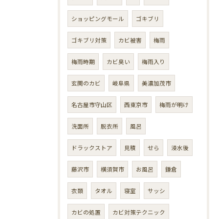
ショッピングモール
ゴキブリ
ゴキブリ対策
カビ被害
梅雨
梅雨時期
カビ臭い
梅雨入り
玄関のカビ
岐阜県
美濃加茂市
名古屋市守山区
西東京市
梅雨が明け
洗面所
脱衣所
風呂
ドラックストア
見積
せら
浸水後
藤沢市
横須賀市
お風呂
鎌倉
衣類
タオル
寝室
サッシ
カビの処置
カビ対策テクニック