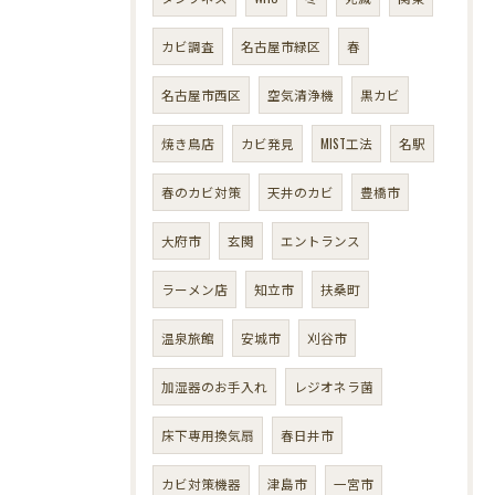
カビ調査
名古屋市緑区
春
名古屋市西区
空気清浄機
黒カビ
焼き鳥店
カビ発見
MIST工法
名駅
春のカビ対策
天井のカビ
豊橋市
大府市
玄関
エントランス
ラーメン店
知立市
扶桑町
温泉旅館
安城市
刈谷市
加湿器のお手入れ
レジオネラ菌
床下専用換気扇
春日井市
カビ対策機器
津島市
一宮市