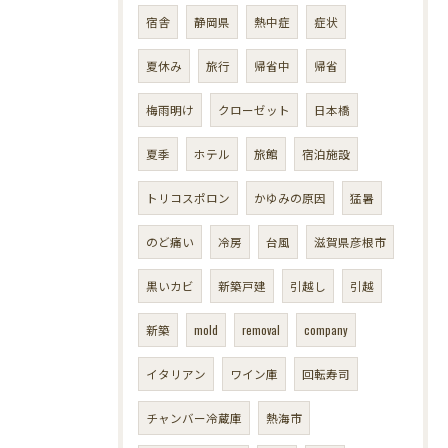
宿舎
静岡県
熱中症
症状
夏休み
旅行
帰省中
帰省
梅雨明け
クローゼット
日本橋
夏季
ホテル
旅館
宿泊施設
トリコスポロン
かゆみの原因
猛暑
のど痛い
冷房
台風
滋賀県彦根市
黒いカビ
新築戸建
引越し
引越
新築
mold
removal
company
イタリアン
ワイン庫
回転寿司
チャンバー冷蔵庫
熱海市