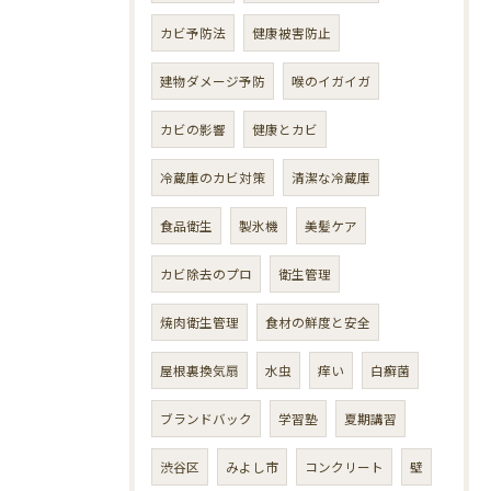
カビ予防法
健康被害防止
建物ダメージ予防
喉のイガイガ
カビの影響
健康とカビ
冷蔵庫のカビ対策
清潔な冷蔵庫
食品衛生
製氷機
美髪ケア
カビ除去のプロ
衛生管理
焼肉衛生管理
食材の鮮度と安全
屋根裏換気扇
水虫
痒い
白癬菌
ブランドバック
学習塾
夏期講習
渋谷区
みよし市
コンクリート
壁