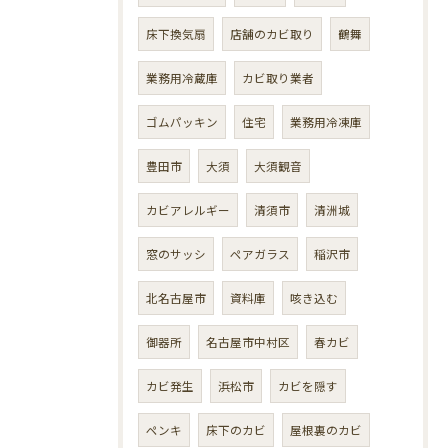
床下換気扇
店舗のカビ取り
鶴舞
業務用冷蔵庫
カビ取り業者
ゴムパッキン
住宅
業務用冷凍庫
豊田市
大須
大須観音
カビアレルギー
清須市
清洲城
窓のサッシ
ペアガラス
稲沢市
北名古屋市
資料庫
咳き込む
御器所
名古屋市中村区
春カビ
カビ発生
浜松市
カビを隠す
ペンキ
床下のカビ
屋根裏のカビ