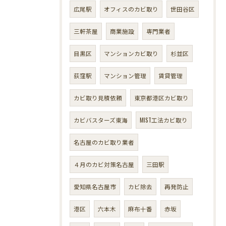
広尾駅
オフィスのカビ取り
世田谷区
三軒茶屋
商業施設
専門業者
目黒区
マンションカビ取り
杉並区
荻窪駅
マンション管理
賃貸管理
カビ取り見積依頼
東京都港区カビ取り
カビバスターズ東海
MIST工法カビ取り
名古屋のカビ取り業者
４月のカビ対策名古屋
三田駅
愛知県名古屋市
カビ除去
再発防止
港区
六本木
麻布十番
赤坂