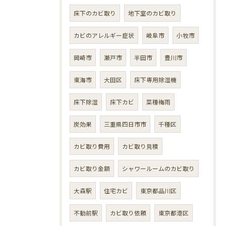
床下のカビ取り
地下室のカビ取り
カビのアレルギー症状
岐阜市
小牧市
岡崎市
瀬戸市
半田市
豊川市
東海市
大田区
床下専用除湿機
床下除湿
床下カビ
菜種梅雨
炭効果
三重県四日市市
千種区
カビ取り費用
カビ取り見積
カビ取り金額
シャワールームのカビ取り
大森駅
住宅カビ
東京都品川区
不動前駅
カビ取り依頼
東京都港区