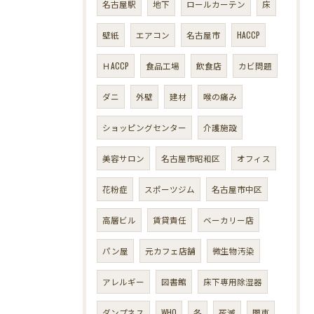
名古屋駅
地下
ロールカーテン
床
壁紙
エアコン
名古屋市
HACCP
ＨACCP
食品工場
飲食店
カビ問題
ダニ
外壁
建材
喉の痛み
ショッピングセンター
介護施設
美容サロン
名古屋市昭和区
オフィス
花粉症
スポーツジム
名古屋市中区
高層ビル
賃貸責任
ベーカリー店
パン屋
元カフェ店舗
微生物汚染
アレルギー
図書館
床下専用除湿器
ダンプネス
WHO
冬
死滅
関東