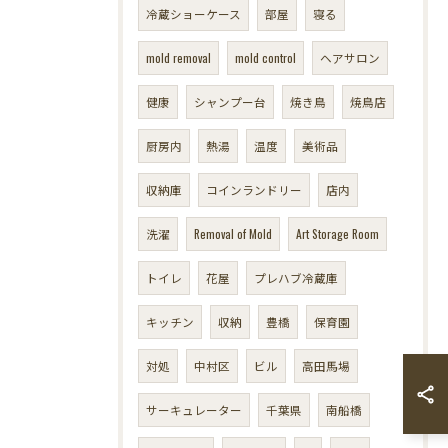
冷蔵ショーケース
部屋
寝る
mold removal
mold control
ヘアサロン
健康
シャンプー台
焼き鳥
焼鳥店
厨房内
熱湯
温度
美術品
収納庫
コインランドリー
店内
洗濯
Removal of Mold
Art Storage Room
トイレ
花屋
プレハブ冷蔵庫
キッチン
収納
豊橋
保育園
対処
中村区
ビル
高田馬場
サーキュレーター
千葉県
南船橋