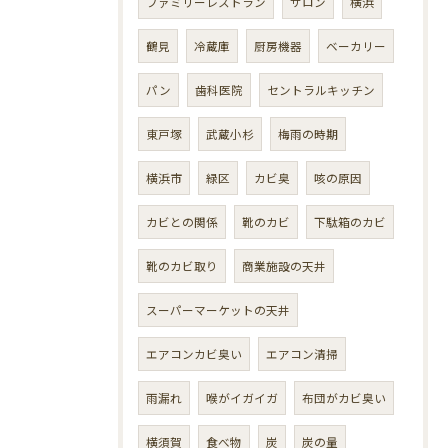
ファミリーレストラン
サロン
横浜
鶴見
冷蔵庫
厨房機器
ベーカリー
パン
歯科医院
セントラルキッチン
東戸塚
武蔵小杉
梅雨の時期
横浜市
緑区
カビ臭
咳の原因
カビとの関係
靴のカビ
下駄箱のカビ
靴のカビ取り
商業施設の天井
スーパーマーケットの天井
エアコンカビ臭い
エアコン清掃
雨漏れ
喉がイガイガ
布団がカビ臭い
横須賀
食べ物
炭
炭の量