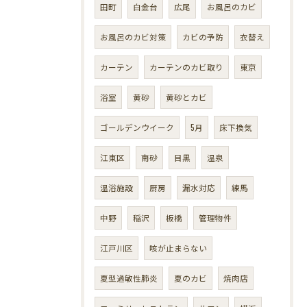
田町
白金台
広尾
お風呂のカビ
お風呂のカビ対策
カビの予防
衣替え
カーテン
カーテンのカビ取り
東京
浴室
黄砂
黄砂とカビ
ゴールデンウイーク
5月
床下換気
江東区
南砂
目黒
温泉
温浴施設
厨房
漏水対応
練馬
中野
稲沢
板橋
管理物件
江戸川区
咳が止まらない
夏型過敏性肺炎
夏のカビ
焼肉店