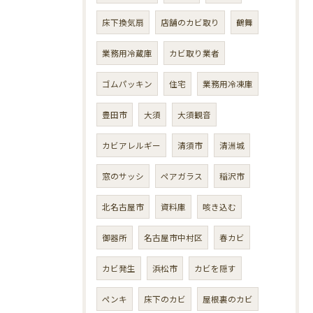
床下換気扇
店舗のカビ取り
鶴舞
業務用冷蔵庫
カビ取り業者
ゴムパッキン
住宅
業務用冷凍庫
豊田市
大須
大須観音
カビアレルギー
清須市
清洲城
窓のサッシ
ペアガラス
稲沢市
北名古屋市
資料庫
咳き込む
御器所
名古屋市中村区
春カビ
カビ発生
浜松市
カビを隠す
ペンキ
床下のカビ
屋根裏のカビ