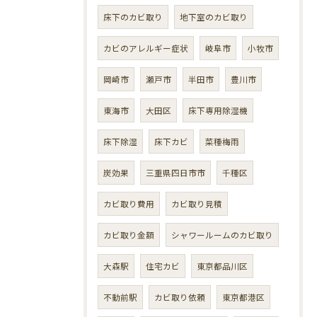
床下のカビ取り
地下室のカビ取り
カビのアレルギー症状
岐阜市
小牧市
岡崎市
瀬戸市
半田市
豊川市
東海市
大田区
床下専用除湿機
床下除湿
床下カビ
菜種梅雨
炭効果
三重県四日市市
千種区
カビ取り費用
カビ取り見積
カビ取り金額
シャワールームのカビ取り
大森駅
住宅カビ
東京都品川区
不動前駅
カビ取り依頼
東京都港区