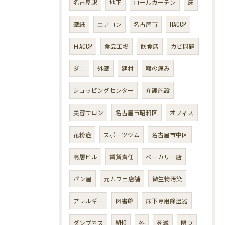
名古屋駅
地下
ロールカーテン
床
壁紙
エアコン
名古屋市
HACCP
ＨACCP
食品工場
飲食店
カビ問題
ダニ
外壁
建材
喉の痛み
ショッピングセンター
介護施設
美容サロン
名古屋市昭和区
オフィス
花粉症
スポーツジム
名古屋市中区
高層ビル
賃貸責任
ベーカリー店
パン屋
元カフェ店舗
微生物汚染
アレルギー
図書館
床下専用除湿器
ダンプネス
WHO
冬
死滅
関東