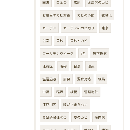
田町
白金台
広尾
お風呂のカビ
お風呂のカビ対策
カビの予防
衣替え
カーテン
カーテンのカビ取り
東京
浴室
黄砂
黄砂とカビ
ゴールデンウイーク
5月
床下換気
江東区
南砂
目黒
温泉
温浴施設
厨房
漏水対応
練馬
中野
稲沢
板橋
管理物件
江戸川区
咳が止まらない
夏型過敏性肺炎
夏のカビ
焼肉店
ファミリーレストラン
サロン
横浜