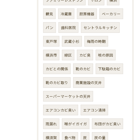
鶴見
冷蔵庫
厨房機器
ベーカリー
パン
歯科医院
セントラルキッチン
東戸塚
武蔵小杉
梅雨の時期
横浜市
緑区
カビ臭
咳の原因
カビとの関係
靴のカビ
下駄箱のカビ
靴のカビ取り
商業施設の天井
スーパーマーケットの天井
エアコンカビ臭い
エアコン清掃
雨漏れ
喉がイガイガ
布団がカビ臭い
横須賀
食べ物
炭
炭の量