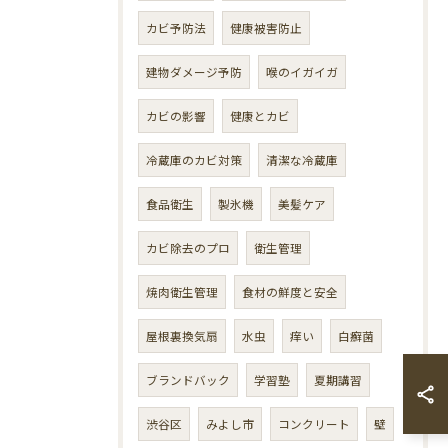
カビ予防法
健康被害防止
建物ダメージ予防
喉のイガイガ
カビの影響
健康とカビ
冷蔵庫のカビ対策
清潔な冷蔵庫
食品衛生
製氷機
美髪ケア
カビ除去のプロ
衛生管理
焼肉衛生管理
食材の鮮度と安全
屋根裏換気扇
水虫
痒い
白癬菌
ブランドバック
学習塾
夏期講習
渋谷区
みよし市
コンクリート
壁