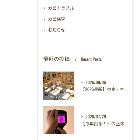
カビトラブル
カビ検査
お知らせ
最近の投稿
Recent Posts
2026/08/06
【2026最新】東京・神奈川・千葉・埼玉の新築に異変？！引き渡し前カビ検査が必須な理由｜3万円で数千万円の資産を守る究極の安心術✨
2026/07/29
【毎年出るカビの正体を暴く！】カビ取りは当たり前✨再発を防ぐ「徹底原因追及」の裏側とは？水漏れサーモグラフィー調査の威力！