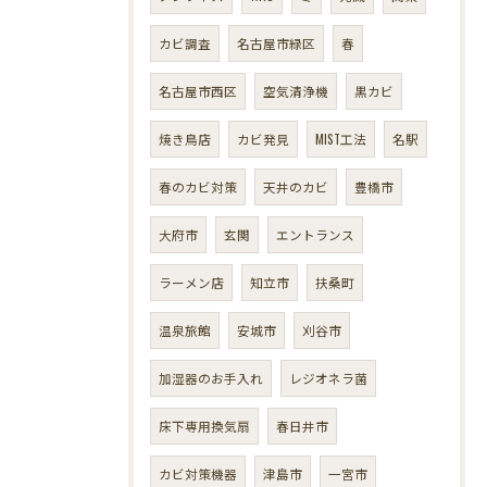
カビ調査
名古屋市緑区
春
名古屋市西区
空気清浄機
黒カビ
焼き鳥店
カビ発見
MIST工法
名駅
春のカビ対策
天井のカビ
豊橋市
大府市
玄関
エントランス
ラーメン店
知立市
扶桑町
温泉旅館
安城市
刈谷市
加湿器のお手入れ
レジオネラ菌
床下専用換気扇
春日井市
カビ対策機器
津島市
一宮市