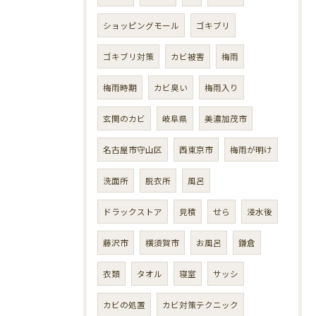
ショッピングモール
ゴキブリ
ゴキブリ対策
カビ被害
梅雨
梅雨時期
カビ臭い
梅雨入り
玄関のカビ
岐阜県
美濃加茂市
名古屋市守山区
西東京市
梅雨が明け
洗面所
脱衣所
風呂
ドラックストア
見積
せら
浸水後
藤沢市
横須賀市
お風呂
鎌倉
衣類
タオル
寝室
サッシ
カビの処置
カビ対策テクニック