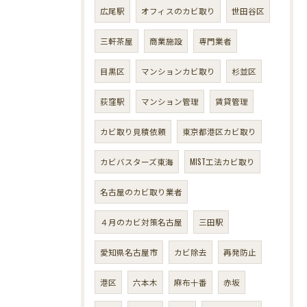
広尾駅
オフィスのカビ取り
世田谷区
三軒茶屋
商業施設
専門業者
目黒区
マンションカビ取り
杉並区
荻窪駅
マンション管理
賃貸管理
カビ取り見積依頼
東京都港区カビ取り
カビバスターズ東海
MIST工法カビ取り
名古屋のカビ取り業者
４月のカビ対策名古屋
三田駅
愛知県名古屋市
カビ除去
再発防止
港区
六本木
麻布十番
赤坂