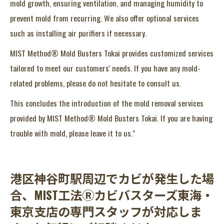
mold growth, ensuring ventilation, and managing humidity to
prevent mold from recurring. We also offer optional services
such as installing air purifiers if necessary.
MIST Method® Mold Busters Tokai provides customized services
tailored to meet our customers' needs. If you have any mold-
related problems, please do not hesitate to consult us.
This concludes the introduction of the mold removal services
provided by MIST Method® Mold Busters Tokai. If you are having
trouble with mold, please leave it to us."
港区神谷町駅周辺でカビが発生した場
合、MIST工法Ⓡカビバスターズ東海・
東京支店の専門スタッフが対応しま