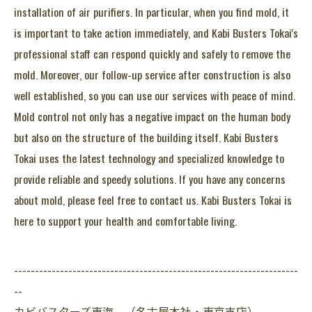
installation of air purifiers. In particular, when you find mold, it
is important to take action immediately, and Kabi Busters Tokai's
professional staff can respond quickly and safely to remove the
mold. Moreover, our follow-up service after construction is also
well established, so you can use our services with peace of mind.
Mold control not only has a negative impact on the human body
but also on the structure of the building itself. Kabi Busters
Tokai uses the latest technology and specialized knowledge to
provide reliable and speedy solutions. If you have any concerns
about mold, please feel free to contact us. Kabi Busters Tokai is
here to support your health and comfortable living.
--------------------------------------------------------------------
--
カビバスターズ東海 （名古屋本社・東京支店）