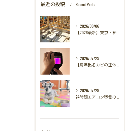
最近の投稿
Recent Posts
2026/08/06
【2026最新】東京・神奈川・千葉・埼玉の新築に異変？！引き渡し前カビ検査が必須な理由｜3万円で数千万円の資産を守る究極の安心術✨
2026/07/29
【毎年出るカビの正体を暴く！】カビ取りは当たり前✨再発を防ぐ「徹底原因追及」の裏側とは？水漏れサーモグラフィー調査の威力！
2026/07/28
24時間エアコン稼働の落とし穴！夏型壁内結露から大切な愛犬の健康を守る方法