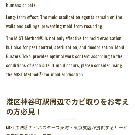
humans or pets.
Long-term effect: The mold eradication agents remain on the
walls and ceilings, preventing mold from recurring.
The MIST Method® is not only effective for mold eradication,
but also for pest control, sterilization, and deodorization. Mold
Busters Tokai provides optimal work content according to the
conditions of each site. If mold occurs, please consider using
the MIST Method® for mold eradication."
港区神谷町駅周辺でカビ取りをお考え
の方必見！
MIST工法Ⓡカビバスターズ東海・東京支店が提供するサービ