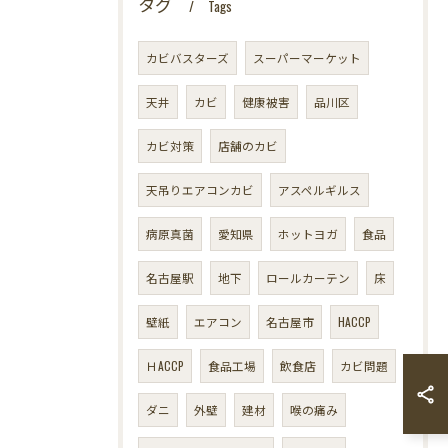
タグ
Tags
カビバスターズ
スーパーマーケット
天井
カビ
健康被害
品川区
カビ対策
店舗のカビ
天吊りエアコンカビ
アスペルギルス
病原真菌
愛知県
ホットヨガ
食品
名古屋駅
地下
ロールカーテン
床
壁紙
エアコン
名古屋市
HACCP
ＨACCP
食品工場
飲食店
カビ問題
ダニ
外壁
建材
喉の痛み