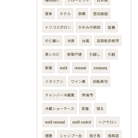
夏季
ホテル
旅館
宿泊施設
トリコスポロン
かゆみの原因
猛暑
のど痛い
冷房
台風
滋賀県彦根市
黒いカビ
新築戸建
引越し
引越
新築
mold
removal
company
イタリアン
ワイン庫
回転寿司
チャンバー冷蔵庫
熱海市
冷蔵ショーケース
部屋
寝る
mold removal
mold control
ヘアサロン
健康
シャンプー台
焼き鳥
焼鳥店