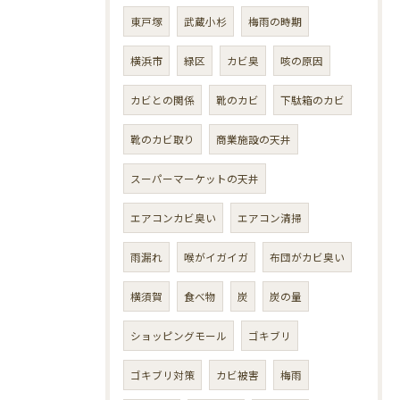
東戸塚
武蔵小杉
梅雨の時期
横浜市
緑区
カビ臭
咳の原因
カビとの関係
靴のカビ
下駄箱のカビ
靴のカビ取り
商業施設の天井
スーパーマーケットの天井
エアコンカビ臭い
エアコン清掃
雨漏れ
喉がイガイガ
布団がカビ臭い
横須賀
食べ物
炭
炭の量
ショッピングモール
ゴキブリ
ゴキブリ対策
カビ被害
梅雨