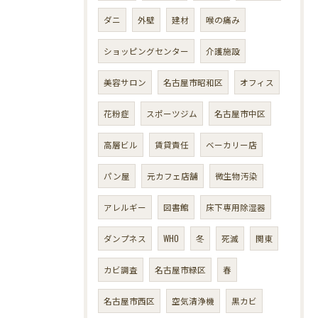
ダニ
外壁
建材
喉の痛み
ショッピングセンター
介護施設
美容サロン
名古屋市昭和区
オフィス
花粉症
スポーツジム
名古屋市中区
高層ビル
賃貸責任
ベーカリー店
パン屋
元カフェ店舗
微生物汚染
アレルギー
図書館
床下専用除湿器
ダンプネス
WHO
冬
死滅
関東
カビ調査
名古屋市緑区
春
名古屋市西区
空気清浄機
黒カビ