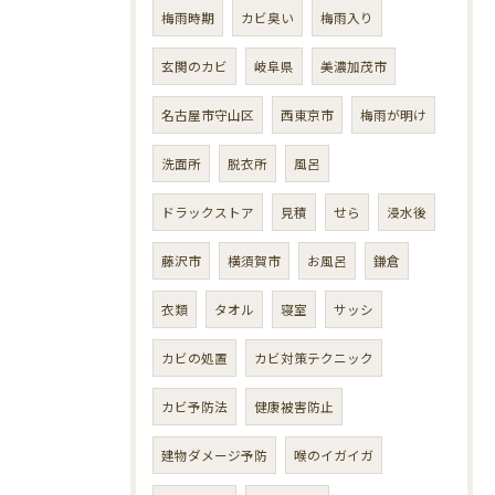
梅雨時期
カビ臭い
梅雨入り
玄関のカビ
岐阜県
美濃加茂市
名古屋市守山区
西東京市
梅雨が明け
洗面所
脱衣所
風呂
ドラックストア
見積
せら
浸水後
藤沢市
横須賀市
お風呂
鎌倉
衣類
タオル
寝室
サッシ
カビの処置
カビ対策テクニック
カビ予防法
健康被害防止
建物ダメージ予防
喉のイガイガ