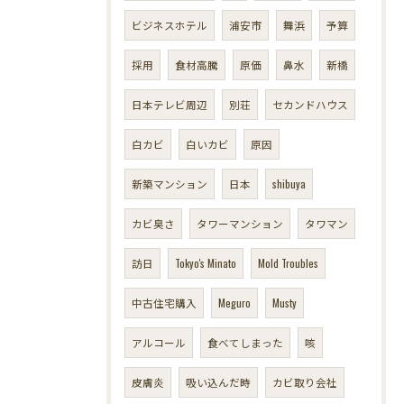
ビジネスホテル
浦安市
舞浜
予算
採用
食材高騰
原価
鼻水
新橋
日本テレビ周辺
別荘
セカンドハウス
白カビ
白いカビ
原因
新築マンション
日本
shibuya
カビ臭さ
タワーマンション
タワマン
訪日
Tokyo's Minato
Mold Troubles
中古住宅購入
Meguro
Musty
アルコール
食べてしまった
咳
皮膚炎
吸い込んだ時
カビ取り会社