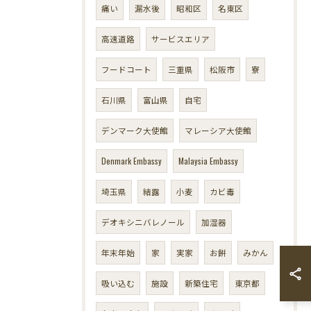
痛い
漏水後
昭和区
名東区
高速道路
サービスエリア
フードコート
三重県
松阪市
寮
石川県
富山県
自宅
デンマーク大使館
マレーシア大使館
Denmark Embassy
Malaysia Embassy
埼玉県
結露
小麦
カビ毒
デオキシニバレノール
加湿器
年末年始
家
実家
お餅
みかん
吸い込む
施設
新築住宅
東京都