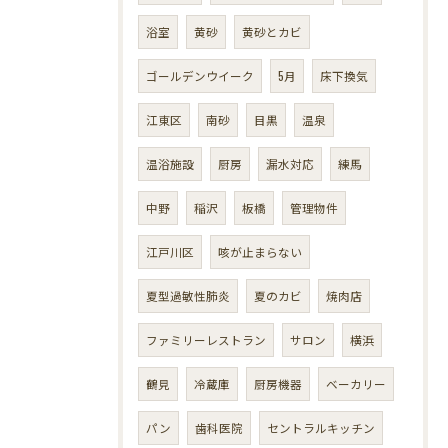
浴室
黄砂
黄砂とカビ
ゴールデンウイーク
5月
床下換気
江東区
南砂
目黒
温泉
温浴施設
厨房
漏水対応
練馬
中野
稲沢
板橋
管理物件
江戸川区
咳が止まらない
夏型過敏性肺炎
夏のカビ
焼肉店
ファミリーレストラン
サロン
横浜
鶴見
冷蔵庫
厨房機器
ベーカリー
パン
歯科医院
セントラルキッチン