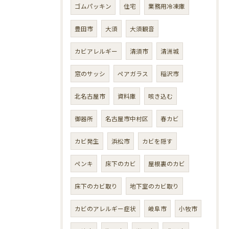
ゴムパッキン
住宅
業務用冷凍庫
豊田市
大須
大須観音
カビアレルギー
清須市
清洲城
窓のサッシ
ペアガラス
稲沢市
北名古屋市
資料庫
咳き込む
御器所
名古屋市中村区
春カビ
カビ発生
浜松市
カビを隠す
ペンキ
床下のカビ
屋根裏のカビ
床下のカビ取り
地下室のカビ取り
カビのアレルギー症状
岐阜市
小牧市