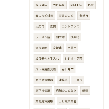
焼き鳥店
カビ発見
MIST工法
名駅
春のカビ対策
天井のカビ
豊橋市
大府市
玄関
エントランス
ラーメン店
知立市
扶桑町
温泉旅館
安城市
刈谷市
加湿器のお手入れ
レジオネラ菌
床下専用換気扇
春日井市
カビ対策機器
津島市
一宮市
床下換気扇
店舗のカビ取り
鶴舞
業務用冷蔵庫
カビ取り業者