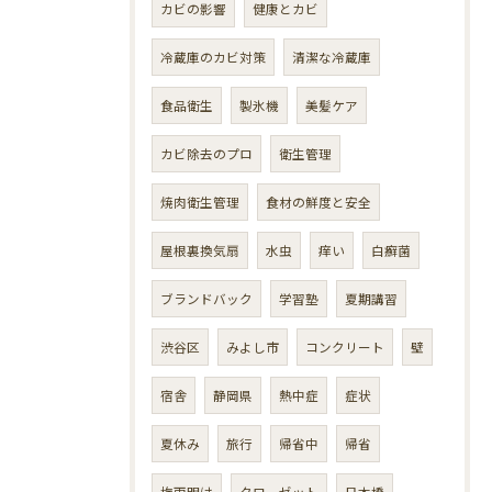
カビの影響
健康とカビ
冷蔵庫のカビ対策
清潔な冷蔵庫
食品衛生
製氷機
美髪ケア
カビ除去のプロ
衛生管理
焼肉衛生管理
食材の鮮度と安全
屋根裏換気扇
水虫
痒い
白癬菌
ブランドバック
学習塾
夏期講習
渋谷区
みよし市
コンクリート
壁
宿舎
静岡県
熱中症
症状
夏休み
旅行
帰省中
帰省
梅雨明け
クローゼット
日本橋