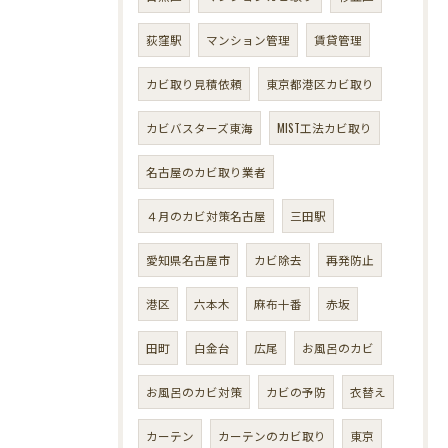
荻窪駅
マンション管理
賃貸管理
カビ取り見積依頼
東京都港区カビ取り
カビバスターズ東海
MIST工法カビ取り
名古屋のカビ取り業者
４月のカビ対策名古屋
三田駅
愛知県名古屋市
カビ除去
再発防止
港区
六本木
麻布十番
赤坂
田町
白金台
広尾
お風呂のカビ
お風呂のカビ対策
カビの予防
衣替え
カーテン
カーテンのカビ取り
東京