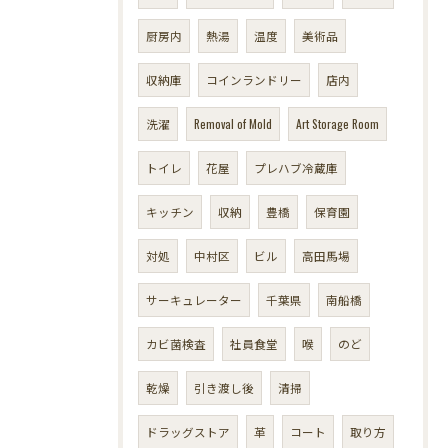
厨房内
熱湯
温度
美術品
収納庫
コインランドリー
店内
洗濯
Removal of Mold
Art Storage Room
トイレ
花屋
プレハブ冷蔵庫
キッチン
収納
豊橋
保育園
対処
中村区
ビル
高田馬場
サーキュレーター
千葉県
南船橋
カビ菌検査
社員食堂
喉
のど
乾燥
引き渡し後
清掃
ドラッグストア
革
コート
取り方