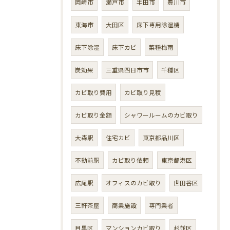
岡崎市
瀬戸市
半田市
豊川市
東海市
大田区
床下専用除湿機
床下除湿
床下カビ
菜種梅雨
炭効果
三重県四日市市
千種区
カビ取り費用
カビ取り見積
カビ取り金額
シャワールームのカビ取り
大森駅
住宅カビ
東京都品川区
不動前駅
カビ取り依頼
東京都港区
広尾駅
オフィスのカビ取り
世田谷区
三軒茶屋
商業施設
専門業者
目黒区
マンションカビ取り
杉並区